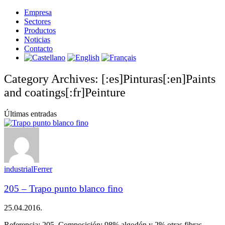
Empresa
Sectores
Productos
Noticias
Contacto
Category Archives: [:es]Pinturas[:en]Paints
and coatings[:fr]Peinture
Últimas entradas
industrialFerrer
205 – Trapo punto blanco fino
25.04.2016.
Referencia: 205. Composición: 98% algodón y 2% otras fibras.